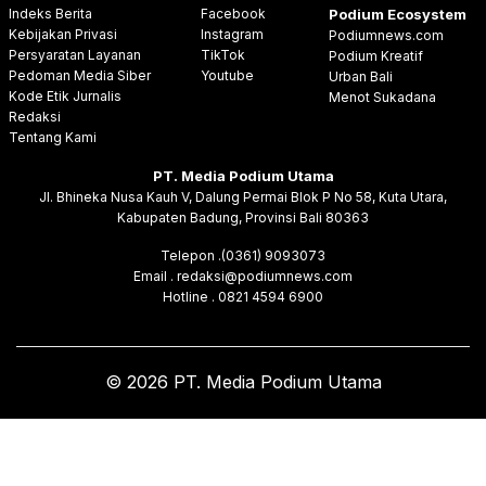
Indeks Berita
Facebook
Podium Ecosystem
Kebijakan Privasi
Instagram
Podiumnews.com
Persyaratan Layanan
TikTok
Podium Kreatif
Pedoman Media Siber
Youtube
Urban Bali
Kode Etik Jurnalis
Menot Sukadana
Redaksi
Tentang Kami
PT. Media Podium Utama
Jl. Bhineka Nusa Kauh V, Dalung Permai Blok P No 58, Kuta Utara,
Kabupaten Badung, Provinsi Bali 80363
Telepon .(0361) 9093073
Email . redaksi@podiumnews.com
Hotline . 0821 4594 6900
© 2026 PT. Media Podium Utama