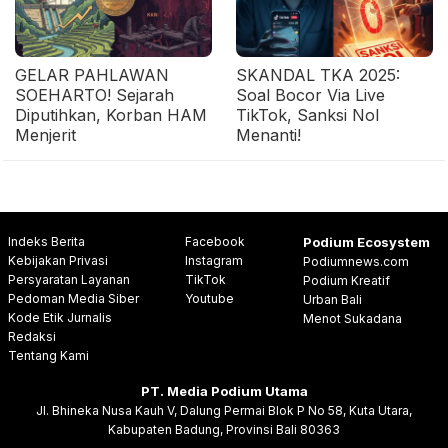
GELAR PAHLAWAN
SKANDAL TKA 2025:
SOEHARTO! Sejarah
Soal Bocor Via Live
Diputihkan, Korban HAM
TikTok, Sanksi Nol
Menjerit
Menanti!
Indeks Berita
Facebook
Podium Ecosystem
Kebijakan Privasi
Instagram
Podiumnews.com
Persyaratan Layanan
TikTok
Podium Kreatif
Pedoman Media Siber
Youtube
Urban Bali
Kode Etik Jurnalis
Menot Sukadana
Redaksi
Tentang Kami
PT. Media Podium Utama
Jl. Bhineka Nusa Kauh V, Dalung Permai Blok P No 58, Kuta Utara,
Kabupaten Badung, Provinsi Bali 80363