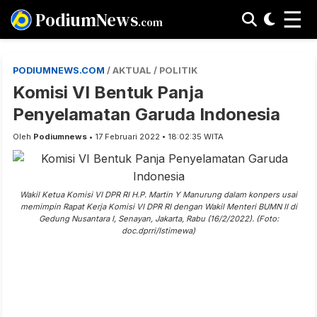
☰
PodiumNews
.com
PODIUMNEWS.COM
/ AKTUAL / POLITIK
Komisi VI Bentuk Panja
Penyelamatan Garuda Indonesia
Oleh
Podiumnews
• 17 Februari 2022 • 18:02:35 WITA
Wakil Ketua Komisi VI DPR RI H.P. Martin Y Manurung dalam konpers usai
memimpin Rapat Kerja Komisi VI DPR RI dengan Wakil Menteri BUMN II di
Gedung Nusantara I, Senayan, Jakarta, Rabu (16/2/2022). (Foto:
doc.dprri/Istimewa)