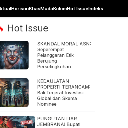
ktual
Horison
Khas
Muda
Kolom
Hot Issue
Indeks
Hot Issue
🔥
SKANDAL MORAL ASN:
Seperempat
Pelanggaran Etik
Berujung
Perselingkuhan
KEDAULATAN
PROPERTI TERANCAM:
Bali Terjerat Investasi
Global dan Skema
Nominee
PUNGUTAN LIAR
JEMBRANA! Bupati