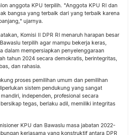
alon anggota KPU terpilih. "Anggota KPU RI dan
nak bangsa yang terbaik dari yang terbaik karena
panjang," ujarnya.
ngatakan, Komisi II DPR RI menaruh harapan besar
awaslu terpilih agar mampu bekerja keras,
anya dalam mempersiapkan penyelenggaraan
h tahun 2024 secara demokratis, berintegritas,
bas, dan rahasia.
ukung proses pemilihan umum dan pemilihan
diperlukan sistem pendukung yang sangat
andiri, independen, profesional secara
sikap tegas, berlaku adil, memiliki integritas
omisioner KPU dan Bawaslu masa jabatan 2022-
ngan kerjasama yang konstruktif antara DPR