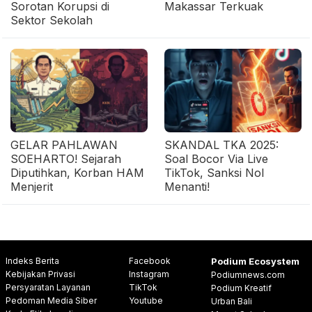
Sorotan Korupsi di
Makassar Terkuak
Sektor Sekolah
GELAR PAHLAWAN
SKANDAL TKA 2025:
SOEHARTO! Sejarah
Soal Bocor Via Live
Diputihkan, Korban HAM
TikTok, Sanksi Nol
Menjerit
Menanti!
Indeks Berita
Facebook
Podium Ecosystem
Kebijakan Privasi
Instagram
Podiumnews.com
Persyaratan Layanan
TikTok
Podium Kreatif
Pedoman Media Siber
Youtube
Urban Bali