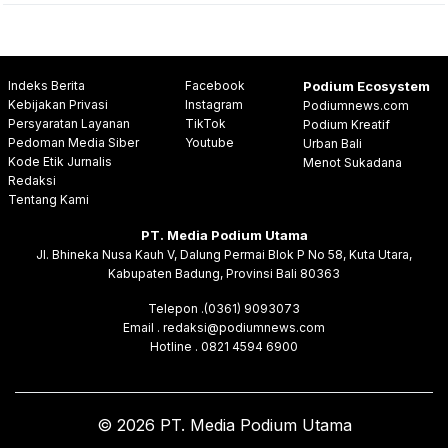
Indeks Berita
Facebook
Podium Ecosystem
Kebijakan Privasi
Instagram
Podiumnews.com
Persyaratan Layanan
TikTok
Podium Kreatif
Pedoman Media Siber
Youtube
Urban Bali
Kode Etik Jurnalis
Menot Sukadana
Redaksi
Tentang Kami
PT. Media Podium Utama
Jl. Bhineka Nusa Kauh V, Dalung Permai Blok P No 58, Kuta Utara,
Kabupaten Badung, Provinsi Bali 80363
Telepon .(0361) 9093073
Email . redaksi@podiumnews.com
Hotline . 0821 4594 6900
© 2026 PT. Media Podium Utama