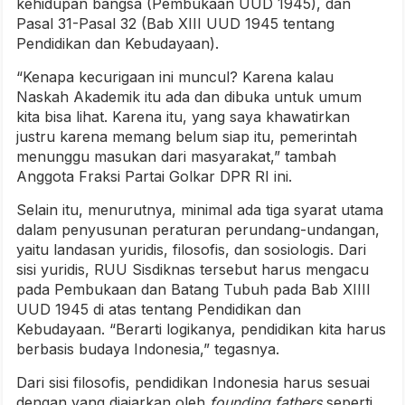
kehidupan bangsa (Pembukaan UUD 1945), dan
Pasal 31-Pasal 32 (Bab XIII UUD 1945 tentang
Pendidikan dan Kebudayaan).
“Kenapa kecurigaan ini muncul? Karena kalau
Naskah Akademik itu ada dan dibuka untuk umum
kita bisa lihat. Karena itu, yang saya khawatirkan
justru karena memang belum siap itu, pemerintah
menunggu masukan dari masyarakat,” tambah
Anggota Fraksi Partai Golkar DPR RI ini.
Selain itu, menurutnya, minimal ada tiga syarat utama
dalam penyusunan peraturan perundang-undangan,
yaitu landasan yuridis, filosofis, dan sosiologis. Dari
sisi yuridis, RUU Sisdiknas tersebut harus mengacu
pada Pembukaan dan Batang Tubuh pada Bab XIIII
UUD 1945 di atas tentang Pendidikan dan
Kebudayaan. “Berarti logikanya, pendidikan kita harus
berbasis budaya Indonesia,” tegasnya.
Dari sisi filosofis, pendidikan Indonesia harus sesuai
dengan yang diajarkan oleh
founding fathers
seperti