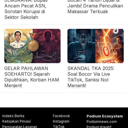
Ancam Pecat ASN,
Jambi! Drama Penculikan
Sorotan Korupsi di
Makassar Terkuak
Sektor Sekolah
GELAR PAHLAWAN
SKANDAL TKA 2025:
SOEHARTO! Sejarah
Soal Bocor Via Live
Diputihkan, Korban HAM
TikTok, Sanksi Nol
Menjerit
Menanti!
Indeks Berita
Facebook
Podium Ecosystem
Kebijakan Privasi
Instagram
Podiumnews.com
Persyaratan Layanan
TikTok
Podium Kreatif