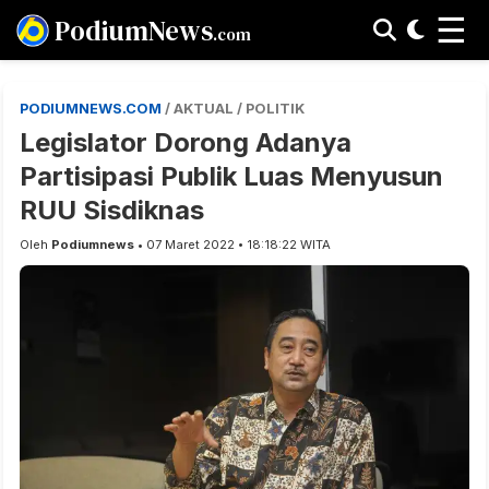
☰
PodiumNews
.com
PODIUMNEWS.COM
/ AKTUAL / POLITIK
Legislator Dorong Adanya
Partisipasi Publik Luas Menyusun
RUU Sisdiknas
Oleh
Podiumnews
• 07 Maret 2022 • 18:18:22 WITA