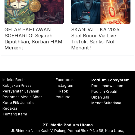
GELAR PAHLAWAN
SKANDAL TKA 2025:
SOEHARTO! Sejarah
Soal Bocor Via Live
Diputihkan, Korban HAM
TikTok, Sanksi Nol
Menjerit
Menanti!
Indeks Berita
Facebook
Podium Ecosystem
Kebijakan Privasi
Instagram
Podiumnews.com
Persyaratan Layanan
TikTok
Podium Kreatif
Pedoman Media Siber
Youtube
Urban Bali
Kode Etik Jurnalis
Menot Sukadana
Redaksi
Tentang Kami
PT. Media Podium Utama
Jl. Bhineka Nusa Kauh V, Dalung Permai Blok P No 58, Kuta Utara,