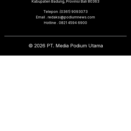
Kabupaten Badung, Provinsi Bali 80363
Telepon .(0361) 9093073
Email . redaksi@podiumnews.com
Hotline . 0821 4594 6900
© 2026 PT. Media Podium Utama