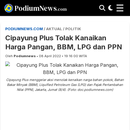
☰
PodiumNews
.com
PODIUMNEWS.COM
/ AKTUAL / POLITIK
Cipayung Plus Tolak Kanaikan
Harga Pangan, BBM, LPG dan PPN
Oleh
Podiumnews
• 08 April 2022 • 19:16:00 WITA
Cipayung Plus menggelar aksi menolak kenaikan narga bahan pokok, Bahan
Bakar Minyak (BBM), Liquified Petroleum Gas (LPG) dan Pajak Pertambahan
Nilai (PPN), Jakarta, Jumat (8/4). (Foto: doc.podiumnews.com)