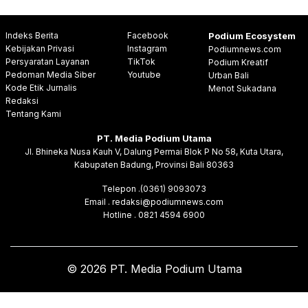
Indeks Berita
Facebook
Podium Ecosystem
Kebijakan Privasi
Instagram
Podiumnews.com
Persyaratan Layanan
TikTok
Podium Kreatif
Pedoman Media Siber
Youtube
Urban Bali
Kode Etik Jurnalis
Menot Sukadana
Redaksi
Tentang Kami
PT. Media Podium Utama
Jl. Bhineka Nusa Kauh V, Dalung Permai Blok P No 58, Kuta Utara,
Kabupaten Badung, Provinsi Bali 80363
Telepon .(0361) 9093073
Email . redaksi@podiumnews.com
Hotline . 0821 4594 6900
© 2026 PT. Media Podium Utama