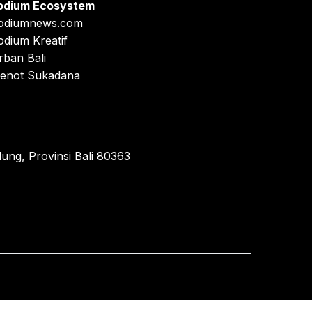
odium Ecosystem
odiumnews.com
odium Kreatif
rban Bali
enot Sukadana
ung, Provinsi Bali 80363