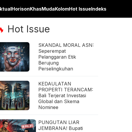
ktual
Horison
Khas
Muda
Kolom
Hot Issue
Indeks
Hot Issue
🔥
SKANDAL MORAL ASN:
Seperempat
Pelanggaran Etik
Berujung
Perselingkuhan
KEDAULATAN
PROPERTI TERANCAM:
Bali Terjerat Investasi
Global dan Skema
Nominee
PUNGUTAN LIAR
JEMBRANA! Bupati