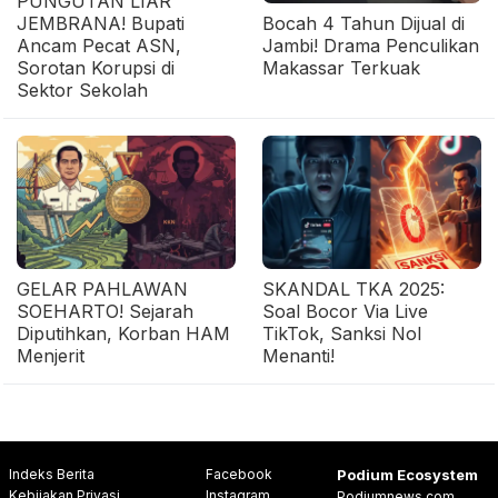
PUNGUTAN LIAR
JEMBRANA! Bupati
Bocah 4 Tahun Dijual di
Ancam Pecat ASN,
Jambi! Drama Penculikan
Sorotan Korupsi di
Makassar Terkuak
Sektor Sekolah
GELAR PAHLAWAN
SKANDAL TKA 2025:
SOEHARTO! Sejarah
Soal Bocor Via Live
Diputihkan, Korban HAM
TikTok, Sanksi Nol
Menjerit
Menanti!
Indeks Berita
Facebook
Podium Ecosystem
Kebijakan Privasi
Instagram
Podiumnews.com