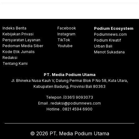
Indeks Berita
Facebook
Podium Ecosystem
Kebijakan Privasi
Instagram
Podiumnews.com
Persyaratan Layanan
TikTok
Podium Kreatif
Pedoman Media Siber
Youtube
Urban Bali
Kode Etik Jurnalis
Menot Sukadana
Redaksi
Tentang Kami
PT. Media Podium Utama
Jl. Bhineka Nusa Kauh V, Dalung Permai Blok P No 58, Kuta Utara,
Kabupaten Badung, Provinsi Bali 80363
Telepon .(0361) 9093073
Email . redaksi@podiumnews.com
Hotline . 0821 4594 6900
© 2026 PT. Media Podium Utama