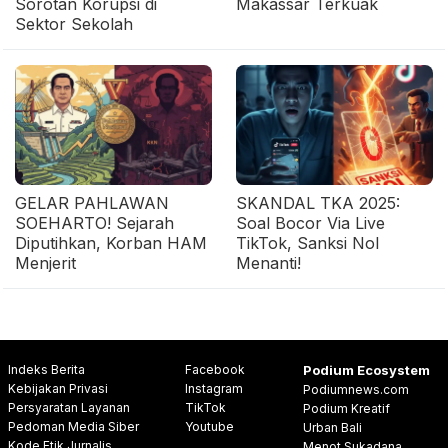
Sorotan Korupsi di
Makassar Terkuak
Sektor Sekolah
GELAR PAHLAWAN
SKANDAL TKA 2025:
SOEHARTO! Sejarah
Soal Bocor Via Live
Diputihkan, Korban HAM
TikTok, Sanksi Nol
Menjerit
Menanti!
Indeks Berita
Facebook
Podium Ecosystem
Kebijakan Privasi
Instagram
Podiumnews.com
Persyaratan Layanan
TikTok
Podium Kreatif
Pedoman Media Siber
Youtube
Urban Bali
Kode Etik Jurnalis
Menot Sukadana