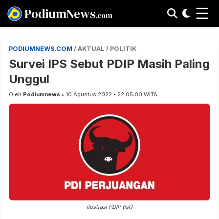
☰
PodiumNews
.com
PODIUMNEWS.COM
/ AKTUAL / POLITIK
Survei IPS Sebut PDIP Masih Paling
Unggul
Oleh
Podiumnews
• 10 Agustus 2022 • 22:05:00 WITA
ilustrasi PDIP (ist)