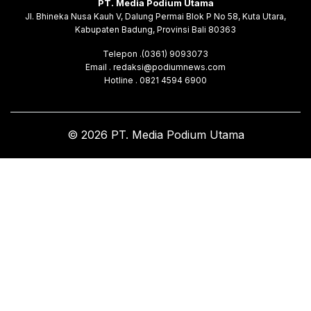
PT. Media Podium Utama
Jl. Bhineka Nusa Kauh V, Dalung Permai Blok P No 58, Kuta Utara,
Kabupaten Badung, Provinsi Bali 80363
Telepon .(0361) 9093073
Email . redaksi@podiumnews.com
Hotline . 0821 4594 6900
© 2026 PT. Media Podium Utama