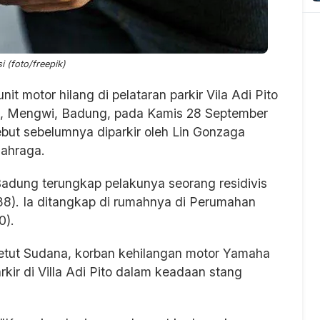
si (foto/freepik)
unit motor hilang di pelataran parkir Vila Adi Pito
n, Mengwi, Badung, pada Kamis 28 September
ebut sebelumnya diparkir oleh Lin Gonzaga
lahraga.
Badung terungkap pelakunya seorang residivis
38). Ia ditangkap di rumahnya di Perumahan
0).
etut Sudana, korban kehilangan motor Yamaha
r di Villa Adi Pito dalam keadaan stang