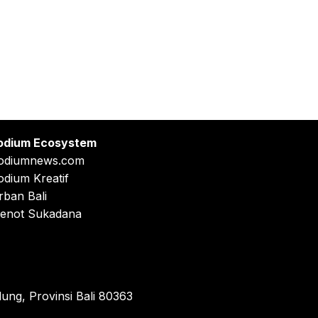
odium Ecosystem
odiumnews.com
odium Kreatif
rban Bali
enot Sukadana
ung, Provinsi Bali 80363