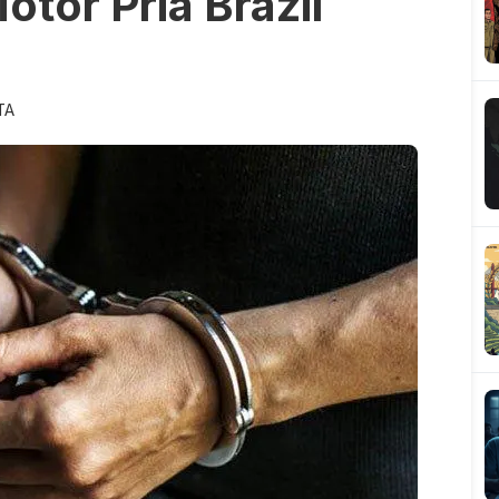
otor Pria Brazil
TA