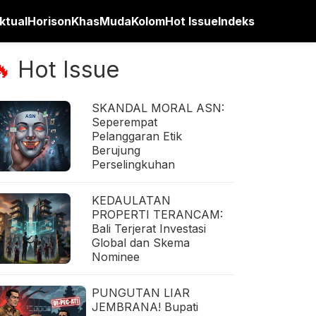
ktual
Horison
Khas
Muda
Kolom
Hot Issue
Indeks
Hot Issue
🔥
SKANDAL MORAL ASN:
Seperempat
Pelanggaran Etik
Berujung
Perselingkuhan
KEDAULATAN
PROPERTI TERANCAM:
Bali Terjerat Investasi
Global dan Skema
Nominee
PUNGUTAN LIAR
JEMBRANA! Bupati