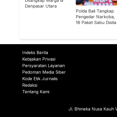
Ditangkap Warga di
Denpasar Utara
Polda Bali Tangkap
Pengedar Narkoba,
18 Paket Sabu Disita
Indeks Berita
Kebijakan Privasi
Persyaratan Layanan
Pedoman Media Siber
Kode Etik Jurnalis
Redaksi
Tentang Kami
Jl. Bhineka Nusa Kauh V