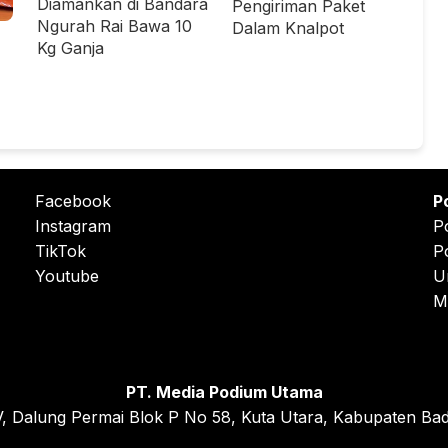
Diamankan di Bandara
Pengiriman Paket
Ngurah Rai Bawa 10
Dalam Knalpot
Kg Ganja
Facebook
P
Instagram
P
TikTok
P
Youtube
U
M
PT. Media Podium Utama
, Dalung Permai Blok P No 58, Kuta Utara, Kabupaten Bad