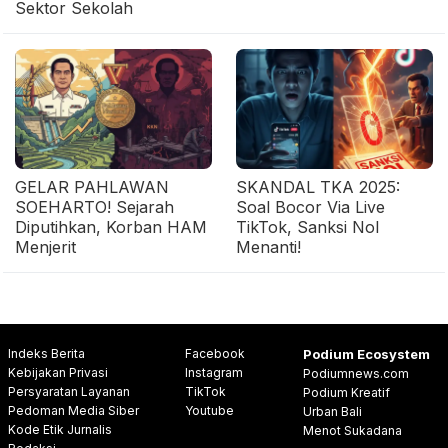
Sektor Sekolah
GELAR PAHLAWAN
SKANDAL TKA 2025:
SOEHARTO! Sejarah
Soal Bocor Via Live
Diputihkan, Korban HAM
TikTok, Sanksi Nol
Menjerit
Menanti!
Indeks Berita
Facebook
Podium Ecosystem
Kebijakan Privasi
Instagram
Podiumnews.com
Persyaratan Layanan
TikTok
Podium Kreatif
Pedoman Media Siber
Youtube
Urban Bali
Kode Etik Jurnalis
Menot Sukadana