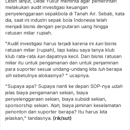
Lebih lanjut, Dede Yusuf meminta agar pemerintah
melakukan audit investigasi keuangan
penyelenggaraan sepakbola di Tanah Air. Sebab, kata
dia, saat ini industri sepak bola Indonesia telah
menjadi bisnis dengan perputaran uang hingga
ratusan miliar rupiah.
"Audit investigasi harus terjadi karena ini
kan
bisnis
ratusan miliar (rupiah), tapi kalau saya tanya klub
klub rata-rata
kan
dapatnya kecil. Dari bisnis ratusan
miliar itu untuk pengamanan dan untuk penjaminan
para suporter sesuai undang-undang kita
tuh
berapa
sih
sebetulnya alokasinya? " ucapnya.
"Supaya apa? Supaya nanti ke depan SOP-nya
udah
jelas biaya pengamanan sekian, biaya
penyelenggaraan sekian, biaya subsidi sekian,
sponsorship sekian.
Nah,
biaya jaminan keselamatan
penonton dan suporter berapa? Itu harus kita
jelaskan," tandasnya.
(rik/sut)