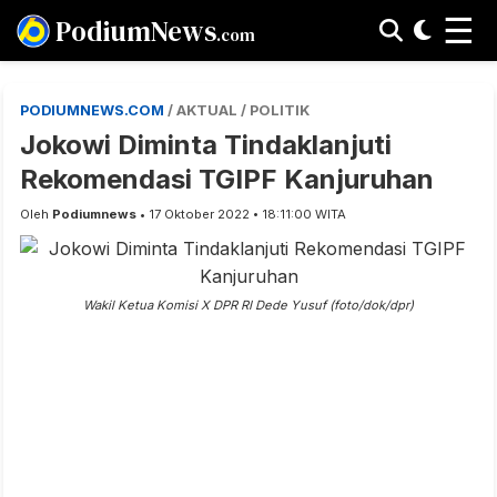
☰
PodiumNews
.com
PODIUMNEWS.COM
/ AKTUAL / POLITIK
Jokowi Diminta Tindaklanjuti
Rekomendasi TGIPF Kanjuruhan
Oleh
Podiumnews
• 17 Oktober 2022 • 18:11:00 WITA
Wakil Ketua Komisi X DPR RI Dede Yusuf (foto/dok/dpr)