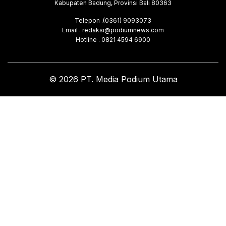
Kabupaten Badung, Provinsi Bali 80363
Telepon .(0361) 9093073
Email . redaksi@podiumnews.com
Hotline . 0821 4594 6900
© 2026 PT. Media Podium Utama