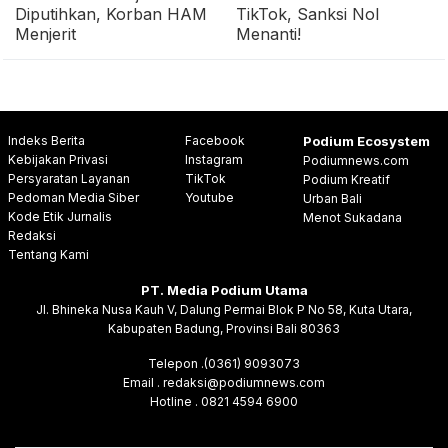
Diputihkan, Korban HAM
TikTok, Sanksi Nol
Menjerit
Menanti!
Indeks Berita
Facebook
Podium Ecosystem
Kebijakan Privasi
Instagram
Podiumnews.com
Persyaratan Layanan
TikTok
Podium Kreatif
Pedoman Media Siber
Youtube
Urban Bali
Kode Etik Jurnalis
Menot Sukadana
Redaksi
Tentang Kami
PT. Media Podium Utama
Jl. Bhineka Nusa Kauh V, Dalung Permai Blok P No 58, Kuta Utara,
Kabupaten Badung, Provinsi Bali 80363
Telepon .(0361) 9093073
Email . redaksi@podiumnews.com
Hotline . 0821 4594 6900