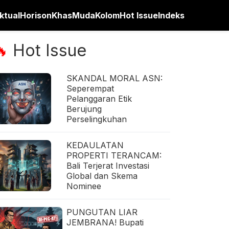
ktual
Horison
Khas
Muda
Kolom
Hot Issue
Indeks
Hot Issue
🔥
SKANDAL MORAL ASN:
Seperempat
Pelanggaran Etik
Berujung
Perselingkuhan
KEDAULATAN
PROPERTI TERANCAM:
Bali Terjerat Investasi
Global dan Skema
Nominee
PUNGUTAN LIAR
JEMBRANA! Bupati