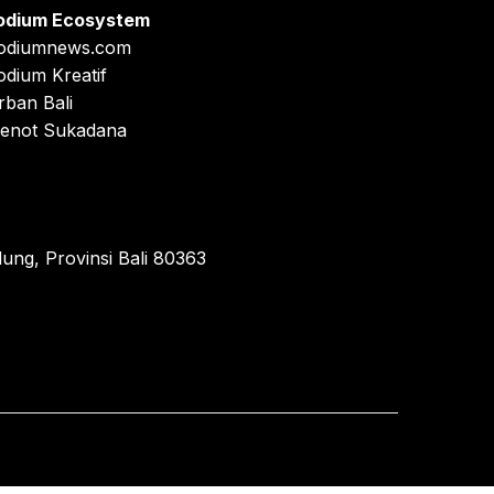
odium Ecosystem
odiumnews.com
odium Kreatif
rban Bali
enot Sukadana
ung, Provinsi Bali 80363