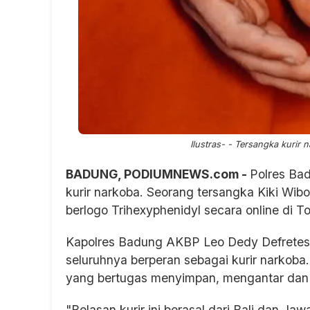
Ilustras- - Tersangka kurir 
BADUNG, PODIUMNEWS.com -
Polres Ba
kurir narkoba. Seorang tersangka Kiki Wib
berlogo Trihexyphenidyl secara online di T
Kapolres Badung AKBP Leo Dedy Defretes 
seluruhnya berperan sebagai kurir narkoba.
yang bertugas menyimpan, mengantar dan
"Belasan kurir ini berasal dari Bali dan Jaw