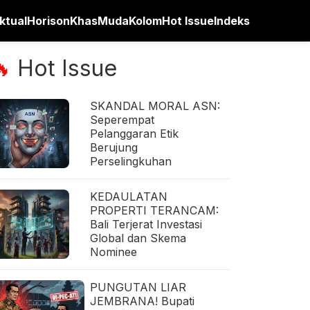
ktual
Horison
Khas
Muda
Kolom
Hot Issue
Indeks
Hot Issue
🔥
SKANDAL MORAL ASN:
Seperempat
Pelanggaran Etik
Berujung
Perselingkuhan
KEDAULATAN
PROPERTI TERANCAM:
Bali Terjerat Investasi
Global dan Skema
Nominee
PUNGUTAN LIAR
JEMBRANA! Bupati