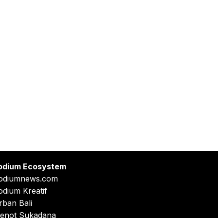
odium Ecosystem
odiumnews.com
odium Kreatif
rban Bali
enot Sukadana