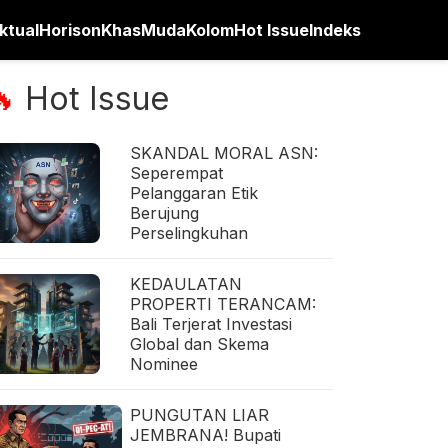
ktual
Horison
Khas
Muda
Kolom
Hot Issue
Indeks
Hot Issue
🔥
SKANDAL MORAL ASN:
Seperempat
Pelanggaran Etik
Berujung
Perselingkuhan
KEDAULATAN
PROPERTI TERANCAM:
Bali Terjerat Investasi
Global dan Skema
Nominee
PUNGUTAN LIAR
JEMBRANA! Bupati