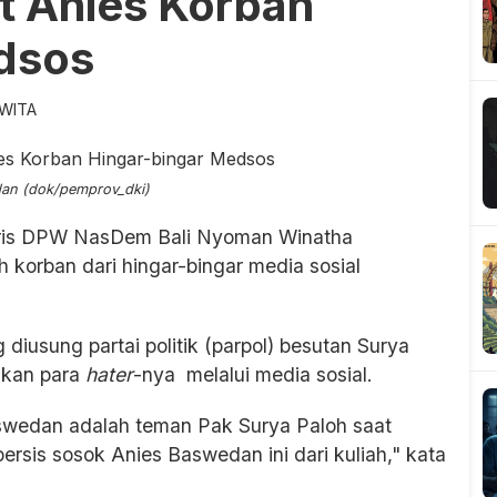
t Anies Korban
dsos
 WITA
an (dok/pemprov_dki)
ris DPW NasDem Bali Nyoman Winatha
orban dari hingar-bingar media sosial
diusung partai politik (parpol) besutan Surya
ngkan para
hater
-nya melalui media sosial.
wedan adalah teman Pak Surya Paloh saat
persis sosok Anies Baswedan ini dari kuliah," kata