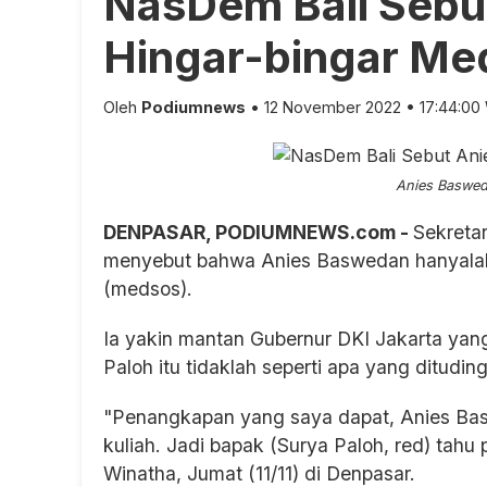
NasDem Bali Sebu
Hingar-bingar Me
Oleh
Podiumnews
• 12 November 2022 • 17:44:00
Anies Baswed
DENPASAR, PODIUMNEWS.com -
Sekreta
menyebut bahwa Anies Baswedan hanyalah k
(medsos).
Ia yakin mantan Gubernur DKI Jakarta yang 
Paloh itu tidaklah seperti apa yang ditudi
"Penangkapan yang saya dapat, Anies Bas
kuliah. Jadi bapak (Surya Paloh, red) tahu 
Winatha, Jumat (11/11) di Denpasar.