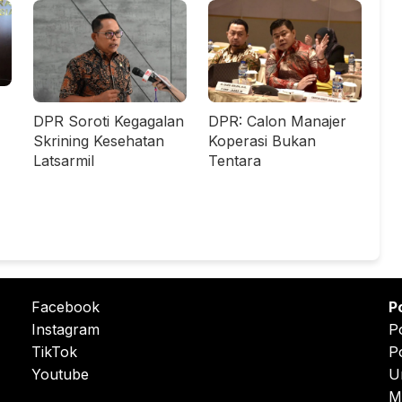
DPR Soroti Kegagalan
DPR: Calon Manajer
Skrining Kesehatan
Koperasi Bukan
Latsarmil
Tentara
Facebook
P
Instagram
P
TikTok
P
Youtube
U
M