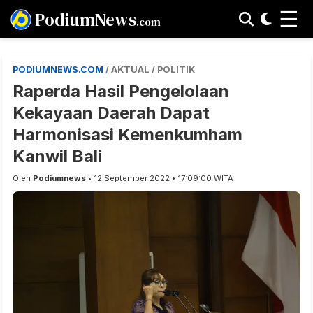
☰
PodiumNews
.com
PODIUMNEWS.COM
/ AKTUAL / POLITIK
Raperda Hasil Pengelolaan
Kekayaan Daerah Dapat
Harmonisasi Kemenkumham
Kanwil Bali
Oleh
Podiumnews
• 12 September 2022 • 17:09:00 WITA