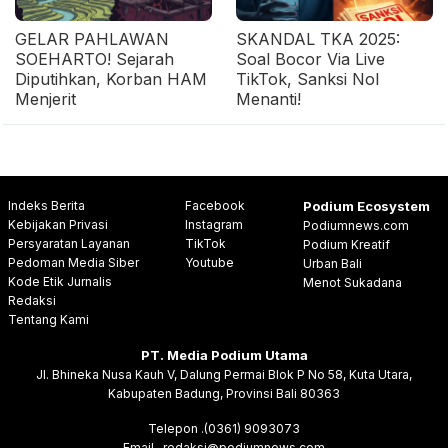
GELAR PAHLAWAN
SKANDAL TKA 2025:
SOEHARTO! Sejarah
Soal Bocor Via Live
Diputihkan, Korban HAM
TikTok, Sanksi Nol
Menjerit
Menanti!
Indeks Berita
Facebook
Podium Ecosystem
Kebijakan Privasi
Instagram
Podiumnews.com
Persyaratan Layanan
TikTok
Podium Kreatif
Pedoman Media Siber
Youtube
Urban Bali
Kode Etik Jurnalis
Menot Sukadana
Redaksi
Tentang Kami
PT. Media Podium Utama
Jl. Bhineka Nusa Kauh V, Dalung Permai Blok P No 58, Kuta Utara,
Kabupaten Badung, Provinsi Bali 80363
Telepon .(0361) 9093073
Email . redaksi@podiumnews.com