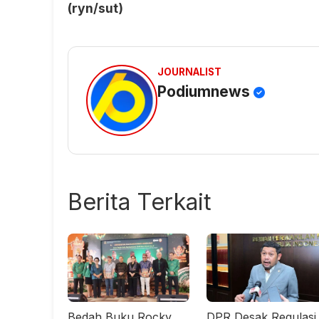
(ryn/sut)
JOURNALIST
Podiumnews
Berita Terkait
Bedah Buku Rocky
DPR Desak Regulasi