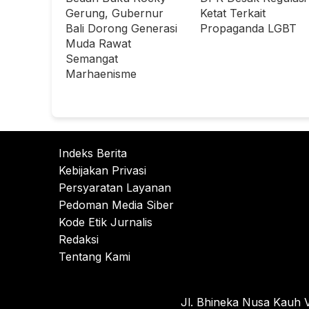
Gerung, Gubernur
Ketat Terkait
Bali Dorong Generasi
Propaganda LGBT
Muda Rawat
Semangat
Marhaenisme
Indeks Berita
Kebijakan Privasi
Persyaratan Layanan
Pedoman Media Siber
Kode Etik Jurnalis
Redaksi
Tentang Kami
Jl. Bhineka Nusa Kauh V