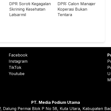
DPR Soroti Kegagalan
DPR: Calon Manajer
Skrining Kesehatan
Koperasi Bukan
Latsarmil
Tentara
Facebook
P
Instagram
P
TikTok
P
Youtube
U
M
PT. Media Podium Utama
, Dalung Permai Blok P No 58, Kuta Utara, Kabupaten Bad