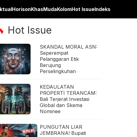
ktual
Horison
Khas
Muda
Kolom
Hot Issue
Indeks
Hot Issue
🔥
SKANDAL MORAL ASN:
Seperempat
Pelanggaran Etik
Berujung
Perselingkuhan
KEDAULATAN
PROPERTI TERANCAM:
Bali Terjerat Investasi
Global dan Skema
Nominee
PUNGUTAN LIAR
JEMBRANA! Bupati