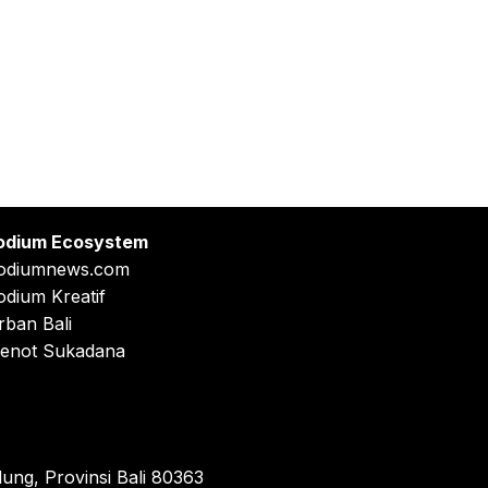
odium Ecosystem
odiumnews.com
odium Kreatif
rban Bali
enot Sukadana
ung, Provinsi Bali 80363