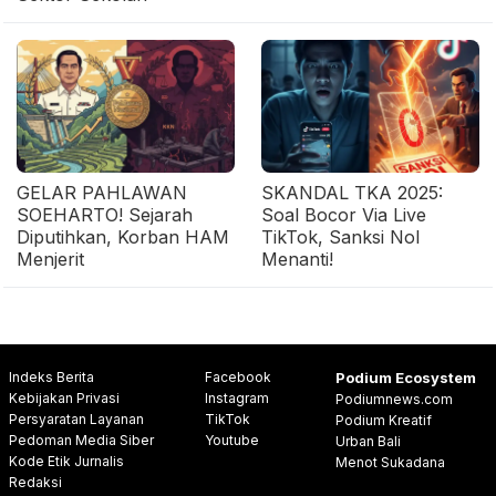
GELAR PAHLAWAN
SKANDAL TKA 2025:
SOEHARTO! Sejarah
Soal Bocor Via Live
Diputihkan, Korban HAM
TikTok, Sanksi Nol
Menjerit
Menanti!
Indeks Berita
Facebook
Podium Ecosystem
Kebijakan Privasi
Instagram
Podiumnews.com
Persyaratan Layanan
TikTok
Podium Kreatif
Pedoman Media Siber
Youtube
Urban Bali
Kode Etik Jurnalis
Menot Sukadana
Redaksi