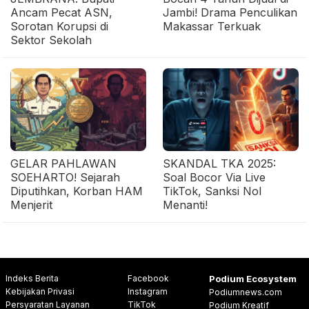
Ancam Pecat ASN,
Jambi! Drama Penculikan
Sorotan Korupsi di
Makassar Terkuak
Sektor Sekolah
GELAR PAHLAWAN
SKANDAL TKA 2025:
SOEHARTO! Sejarah
Soal Bocor Via Live
Diputihkan, Korban HAM
TikTok, Sanksi Nol
Menjerit
Menanti!
Indeks Berita
Facebook
Podium Ecosystem
Kebijakan Privasi
Instagram
Podiumnews.com
Persyaratan Layanan
TikTok
Podium Kreatif