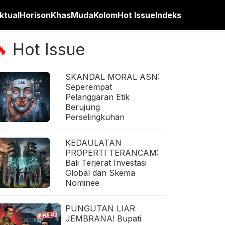
ktual
Horison
Khas
Muda
Kolom
Hot Issue
Indeks
Hot Issue
🔥
SKANDAL MORAL ASN:
Seperempat
Pelanggaran Etik
Berujung
Perselingkuhan
KEDAULATAN
PROPERTI TERANCAM:
Bali Terjerat Investasi
Global dan Skema
Nominee
PUNGUTAN LIAR
JEMBRANA! Bupati