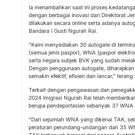
Ia menambahkan saat ini proses kedatang
dengan berbagai inovasi dari Direktorat Je
dilakukan secara online serta adanya auto
Bandara I Gusti Ngurah Rai.
“Kami menyediakan 30 autogate di termin
(semua jenis paspor), WNA (paspor elektr
serta negara subjek BVK yang sudah melaku
Dengan penggunaan autogate, diharapkan l
semakin efektif, efisien dan lancar,” teran
Terkait dengan pengawasan dan penegakka
2024 Imigrasi Ngurah Rai telah memberikan
berupa pendeportasian sebanyak 37 WNA
“Dari sejumlah WNA yang dikenai TAK, se
peraturan perundang-undangan dan 35 WN