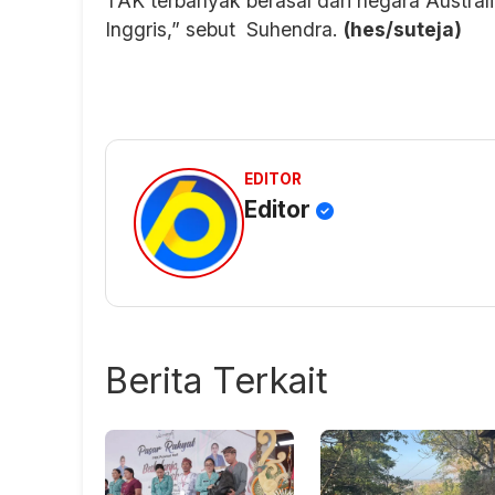
TAK terbanyak berasal dari negara Australi
Inggris,” sebut Suhendra.
(hes/suteja)
EDITOR
Editor
Berita Terkait