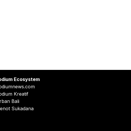
odium Ecosystem
odiumnews.com
odium Kreatif
rban Bali
enot Sukadana