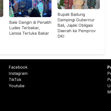
Bupati Badung
Dampingi Gubernur
Bale Dangin di Penatih
Bali, Jajaki Obligasi
Ludes Terbakar,
Daerah ke Pemprov
Lansia Terluka Bakar
DKI
Facebook
P
Instagram
P
TikTok
P
Youtube
U
M