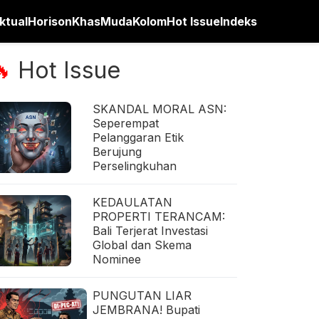
ktual
Horison
Khas
Muda
Kolom
Hot Issue
Indeks
Hot Issue
🔥
SKANDAL MORAL ASN:
Seperempat
Pelanggaran Etik
Berujung
Perselingkuhan
KEDAULATAN
PROPERTI TERANCAM:
Bali Terjerat Investasi
Global dan Skema
Nominee
PUNGUTAN LIAR
JEMBRANA! Bupati