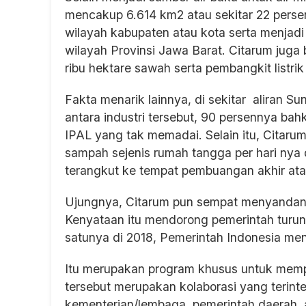
mencakup 6.614 km2 atau sekitar 22 persen
wilayah kabupaten atau kota serta menjadi
wilayah Provinsi Jawa Barat. Citarum juga b
ribu hektare sawah serta pembangkit listrik
Fakta menarik lainnya, di sekitar aliran Sun
antara industri tersebut, 90 persennya bah
IPAL yang tak memadai. Selain itu, Citaru
sampah sejenis rumah tangga per hari nya d
terangkut ke tempat pembuangan akhir at
Ujungnya, Citarum pun sempat menyandang 
Kenyataan itu mendorong pemerintah turun
satunya di 2018, Pemerintah Indonesia m
Itu merupakan program khusus untuk mempe
tersebut merupakan kolaborasi yang terint
kementerian/lembaga, pemerintah daerah, a