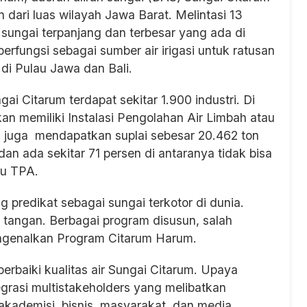
 dari luas wilayah Jawa Barat. Melintasi 13
 sungai terpanjang dan terbesar yang ada di
erfungsi sebagai sumber air irigasi untuk ratusan
 di Pulau Jawa dan Bali.
gai Citarum terdapat sekitar 1.900 industri. Di
kan memiliki Instalasi Pengolahan Air Limbah atau
m juga mendapatkan suplai sebesar 20.462 ton
an ada sekitar 71 persen di antaranya tidak bisa
au TPA.
predikat sebagai sungai terkotor di dunia.
 tangan. Berbagai program disusun, salah
engenalkan Program Citarum Harum.
rbaiki kualitas air Sungai Citarum. Upaya
egrasi multistakeholders yang melibatkan
kademisi, bisnis, masyarakat, dan media.