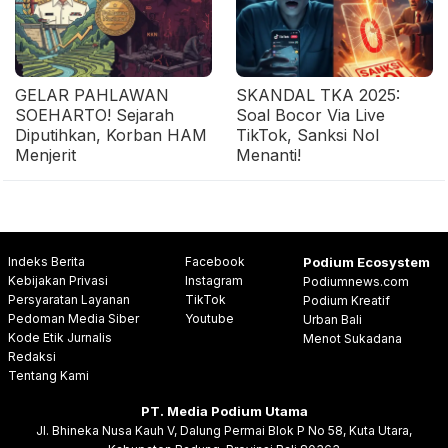
GELAR PAHLAWAN
SKANDAL TKA 2025:
SOEHARTO! Sejarah
Soal Bocor Via Live
Diputihkan, Korban HAM
TikTok, Sanksi Nol
Menjerit
Menanti!
Indeks Berita
Facebook
Podium Ecosystem
Kebijakan Privasi
Instagram
Podiumnews.com
Persyaratan Layanan
TikTok
Podium Kreatif
Pedoman Media Siber
Youtube
Urban Bali
Kode Etik Jurnalis
Menot Sukadana
Redaksi
Tentang Kami
PT. Media Podium Utama
Jl. Bhineka Nusa Kauh V, Dalung Permai Blok P No 58, Kuta Utara,