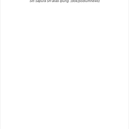
Siti Sapura SH alias Ipung. (dok/podiumnews)