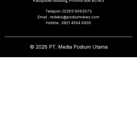
Kabupaten Badung, Provinsi Bali 80363
Telepon .(0361) 9093073
Email . redaksi@podiumnews.com
Hotline . 0821 4594 6900
© 2026 PT. Media Podium Utama