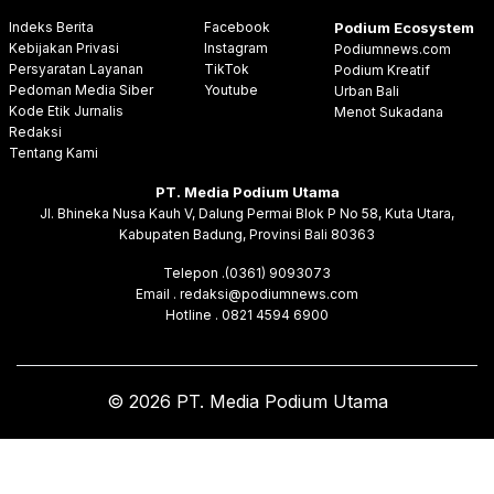
Indeks Berita
Facebook
Podium Ecosystem
Kebijakan Privasi
Instagram
Podiumnews.com
Persyaratan Layanan
TikTok
Podium Kreatif
Pedoman Media Siber
Youtube
Urban Bali
Kode Etik Jurnalis
Menot Sukadana
Redaksi
Tentang Kami
PT. Media Podium Utama
Jl. Bhineka Nusa Kauh V, Dalung Permai Blok P No 58, Kuta Utara,
Kabupaten Badung, Provinsi Bali 80363
Telepon .(0361) 9093073
Email . redaksi@podiumnews.com
Hotline . 0821 4594 6900
© 2026 PT. Media Podium Utama