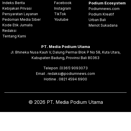
Indeks Berita
Facebook
Podium Ecosystem
Kebijakan Privasi
Instagram
Podiumnews.com
Persyaratan Layanan
TikTok
Podium Kreatif
Pedoman Media Siber
Youtube
Urban Bali
Kode Etik Jurnalis
Menot Sukadana
Redaksi
Tentang Kami
PT. Media Podium Utama
Jl. Bhineka Nusa Kauh V, Dalung Permai Blok P No 58, Kuta Utara,
Kabupaten Badung, Provinsi Bali 80363
Telepon .(0361) 9093073
Email . redaksi@podiumnews.com
Hotline . 0821 4594 6900
© 2026 PT. Media Podium Utama