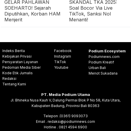
GELAR PAHLAWAN
SKANDAL TKA 2025:
SOEHARTO! Sejarah
Soal Bocor Via Live
Diputihkan, Korban HAM
TikTok, Sanksi Nol
Menjerit
Menanti!
Indeks Berita
Facebook
Podium Ecosystem
Kebijakan Privasi
Instagram
Podiumnews.com
Persyaratan Layanan
TikTok
Podium Kreatif
Pedoman Media Siber
Youtube
Urban Bali
Kode Etik Jurnalis
Menot Sukadana
Redaksi
Tentang Kami
PT. Media Podium Utama
Jl. Bhineka Nusa Kauh V, Dalung Permai Blok P No 58, Kuta Utara,
Kabupaten Badung, Provinsi Bali 80363
Telepon .(0361) 9093073
Email . redaksi@podiumnews.com
Hotline . 0821 4594 6900