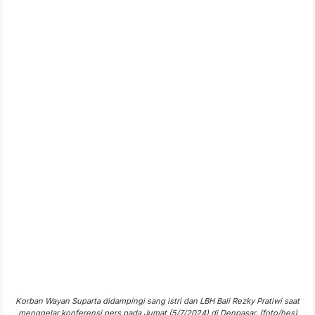
Korban Wayan Suparta didampingi sang istri dan LBH Bali Rezky Pratiwi saat
menggelar konferensi pers pada Jumat (5/7/2024) di Denpasar. (foto/hes)