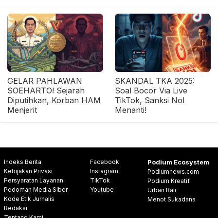
GELAR PAHLAWAN
SKANDAL TKA 2025:
SOEHARTO! Sejarah
Soal Bocor Via Live
Diputihkan, Korban HAM
TikTok, Sanksi Nol
Menjerit
Menanti!
Indeks Berita
Facebook
Podium Ecosystem
Kebijakan Privasi
Instagram
Podiumnews.com
Persyaratan Layanan
TikTok
Podium Kreatif
Pedoman Media Siber
Youtube
Urban Bali
Kode Etik Jurnalis
Menot Sukadana
Redaksi
Tentang Kami