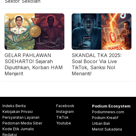
Sektor Sekolah
GELAR PAHLAWAN
SKANDAL TKA 2025:
SOEHARTO! Sejarah
Soal Bocor Via Live
Diputihkan, Korban HAM
TikTok, Sanksi Nol
Menjerit
Menanti!
Indeks Berita
Facebook
Podium Ecosystem
Kebijakan Privasi
Instagram
Podiumnews.com
Persyaratan Layanan
TikTok
Podium Kreatif
Pedoman Media Siber
Youtube
Urban Bali
Kode Etik Jurnalis
Menot Sukadana
Redaksi