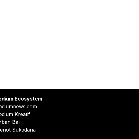
odium Ecosystem
odiumnews.com
odium Kreatif
rban Bali
enot Sukadana