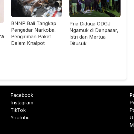
BNNP Bali Tangkap
Pria Diduga ODGJ
Pengedar Narkoba,
Ngamuk di Denpasar,
ra
Pengiriman Paket
Istri dan Mertua
Dalam Knalpot
Ditusuk
Facebook
P
Instagram
P
TikTok
P
Youtube
U
M