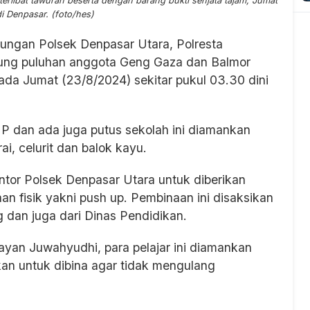
rlibat tawuran beserta dengan barang bukti senjata tajam, Jumat
i Denpasar. (foto/hes)
ngan Polsek Denpasar Utara, Polresta
ung puluhan anggota Geng Gaza dan Balmor
da Jumat (23/8/2024) sekitar pukul 03.30 dini
P dan ada juga putus sekolah ini diamankan
i, celurit dan balok kayu.
ntor Polsek Denpasar Utara untuk diberikan
n fisik yakni push up. Pembinaan ini disaksikan
 dan juga dari Dinas Pendidikan.
ayan Juwahyudhi, para pelajar ini diamankan
an untuk dibina agar tidak mengulang