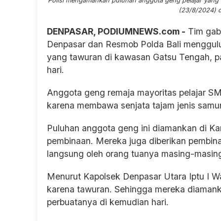
Polisi mengamankan puluhan anggota geng pelajar yang te
(23/8/2024) d
DENPASAR, PODIUMNEWS.com -
Tim gabu
Denpasar dan Resmob Polda Bali menggul
yang tawuran di kawasan Gatsu Tengah, pa
hari.
Anggota geng remaja mayoritas pelajar SM
karena membawa senjata tajam jenis samura
Puluhan anggota geng ini diamankan di Ka
pembinaan. Mereka juga diberikan pembinaa
langsung oleh orang tuanya masing-masing
Menurut Kapolsek Denpasar Utara Iptu I W
karena tawuran. Sehingga mereka diamank
perbuatanya di kemudian hari.