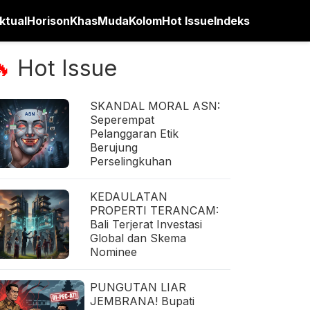
ktual
Horison
Khas
Muda
Kolom
Hot Issue
Indeks
Hot Issue
🔥
SKANDAL MORAL ASN:
Seperempat
Pelanggaran Etik
Berujung
Perselingkuhan
KEDAULATAN
PROPERTI TERANCAM:
Bali Terjerat Investasi
Global dan Skema
Nominee
PUNGUTAN LIAR
JEMBRANA! Bupati