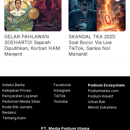
GELAR PAHLAWAN
SKANDAL TKA 2025:
SOEHARTO! Sejarah
Soal Bocor Via Live
Diputihkan, Korban HAM
TikTok, Sanksi Nol
Menjerit
Menanti!
Indeks Berita
Facebook
Podium Ecosystem
Kebijakan Privasi
Instagram
Podiumnews.com
Persyaratan Layanan
TikTok
Podium Kreatif
Pedoman Media Siber
Youtube
Urban Bali
Kode Etik Jurnalis
Menot Sukadana
Redaksi
Tentang Kami
PT. Media Podium Utama