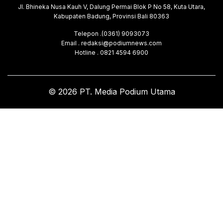
Jl. Bhineka Nusa Kauh V, Dalung Permai Blok P No 58, Kuta Utara,
Kabupaten Badung, Provinsi Bali 80363
Telepon .(0361) 9093073
Email . redaksi@podiumnews.com
Hotline . 0821 4594 6900
© 2026 PT. Media Podium Utama