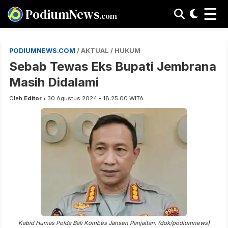
☰
PodiumNews
.com
PODIUMNEWS.COM
/ AKTUAL / HUKUM
Sebab Tewas Eks Bupati Jembrana
Masih Didalami
Oleh
Editor
• 30 Agustus 2024 • 18:25:00 WITA
Kabid Humas Polda Bali Kombes Jansen Panjaitan. (dok/podiumnews)