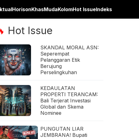
ktual
Horison
Khas
Muda
Kolom
Hot Issue
Indeks
Hot Issue
🔥
SKANDAL MORAL ASN:
Seperempat
Pelanggaran Etik
Berujung
Perselingkuhan
KEDAULATAN
PROPERTI TERANCAM:
Bali Terjerat Investasi
Global dan Skema
Nominee
PUNGUTAN LIAR
JEMBRANA! Bupati