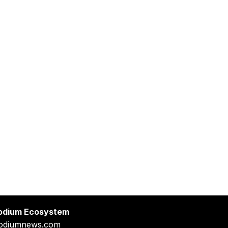
odium Ecosystem
odiumnews.com