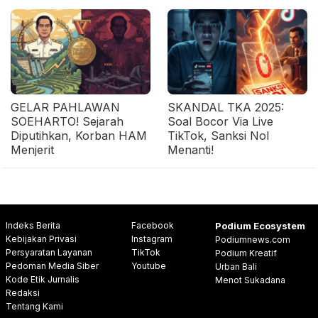
GELAR PAHLAWAN
SKANDAL TKA 2025:
SOEHARTO! Sejarah
Soal Bocor Via Live
Diputihkan, Korban HAM
TikTok, Sanksi Nol
Menjerit
Menanti!
Indeks Berita
Facebook
Podium Ecosystem
Kebijakan Privasi
Instagram
Podiumnews.com
Persyaratan Layanan
TikTok
Podium Kreatif
Pedoman Media Siber
Youtube
Urban Bali
Kode Etik Jurnalis
Menot Sukadana
Redaksi
Tentang Kami