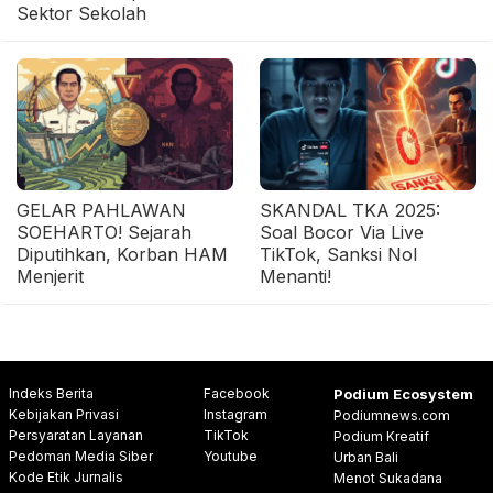
Sektor Sekolah
GELAR PAHLAWAN
SKANDAL TKA 2025:
SOEHARTO! Sejarah
Soal Bocor Via Live
Diputihkan, Korban HAM
TikTok, Sanksi Nol
Menjerit
Menanti!
Indeks Berita
Facebook
Podium Ecosystem
Kebijakan Privasi
Instagram
Podiumnews.com
Persyaratan Layanan
TikTok
Podium Kreatif
Pedoman Media Siber
Youtube
Urban Bali
Kode Etik Jurnalis
Menot Sukadana