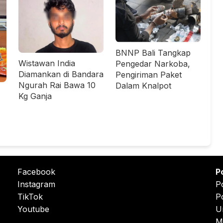
BNNP Bali Tangkap
Wistawan India
Pengedar Narkoba,
Diamankan di Bandara
Pengiriman Paket
Ngurah Rai Bawa 10
Dalam Knalpot
Kg Ganja
Facebook
P
Instagram
P
TikTok
P
Youtube
U
M