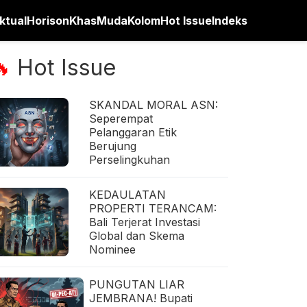
ktual
Horison
Khas
Muda
Kolom
Hot Issue
Indeks
Hot Issue
🔥
SKANDAL MORAL ASN:
Seperempat
Pelanggaran Etik
Berujung
Perselingkuhan
KEDAULATAN
PROPERTI TERANCAM:
Bali Terjerat Investasi
Global dan Skema
Nominee
PUNGUTAN LIAR
JEMBRANA! Bupati