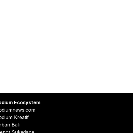
odium Ecosystem
odiumnews.com
odium Kreatif
rban Bali
enot Sukadana