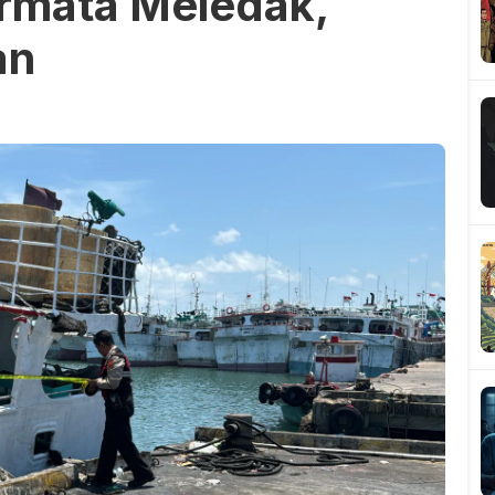
ermata Meledak,
an