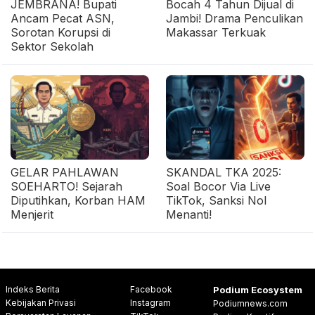
JEMBRANA! Bupati
Bocah 4 Tahun Dijual di
Ancam Pecat ASN,
Jambi! Drama Penculikan
Sorotan Korupsi di
Makassar Terkuak
Sektor Sekolah
GELAR PAHLAWAN
SKANDAL TKA 2025:
SOEHARTO! Sejarah
Soal Bocor Via Live
Diputihkan, Korban HAM
TikTok, Sanksi Nol
Menjerit
Menanti!
Indeks Berita
Facebook
Podium Ecosystem
Kebijakan Privasi
Instagram
Podiumnews.com