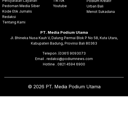
Persyaratan Layanan
TikTok
Podium Kreatif
Pedoman Media Siber
Youtube
Urban Bali
Kode Etik Jurnalis
Menot Sukadana
Redaksi
Tentang Kami
PT. Media Podium Utama
Jl. Bhineka Nusa Kauh V, Dalung Permai Blok P No 58, Kuta Utara,
Kabupaten Badung, Provinsi Bali 80363
Telepon .(0361) 9093073
Email . redaksi@podiumnews.com
Hotline . 0821 4594 6900
© 2026 PT. Media Podium Utama