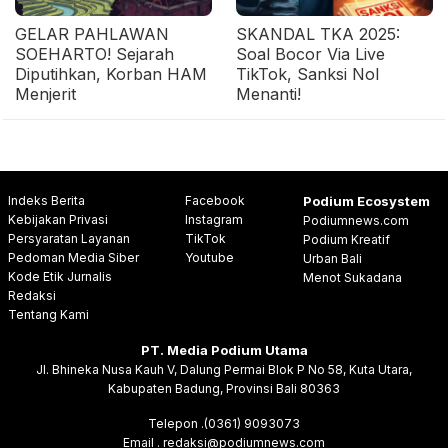
GELAR PAHLAWAN
SKANDAL TKA 2025:
SOEHARTO! Sejarah
Soal Bocor Via Live
Diputihkan, Korban HAM
TikTok, Sanksi Nol
Menjerit
Menanti!
Indeks Berita
Facebook
Podium Ecosystem
Kebijakan Privasi
Instagram
Podiumnews.com
Persyaratan Layanan
TikTok
Podium Kreatif
Pedoman Media Siber
Youtube
Urban Bali
Kode Etik Jurnalis
Menot Sukadana
Redaksi
Tentang Kami
PT. Media Podium Utama
Jl. Bhineka Nusa Kauh V, Dalung Permai Blok P No 58, Kuta Utara,
Kabupaten Badung, Provinsi Bali 80363
Telepon .(0361) 9093073
Email . redaksi@podiumnews.com