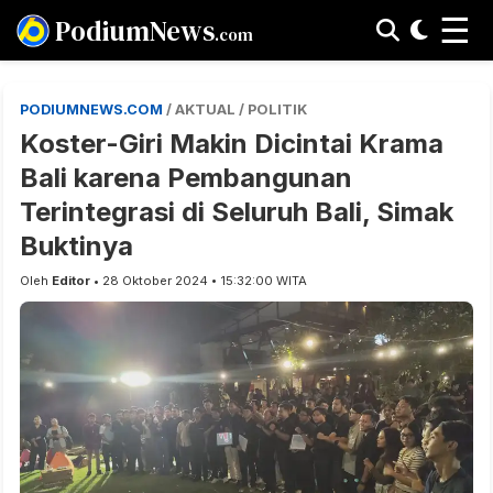
☰
PodiumNews
.com
PODIUMNEWS.COM
/ AKTUAL / POLITIK
Koster-Giri Makin Dicintai Krama
Bali karena Pembangunan
Terintegrasi di Seluruh Bali, Simak
Buktinya
Oleh
Editor
• 28 Oktober 2024 • 15:32:00 WITA