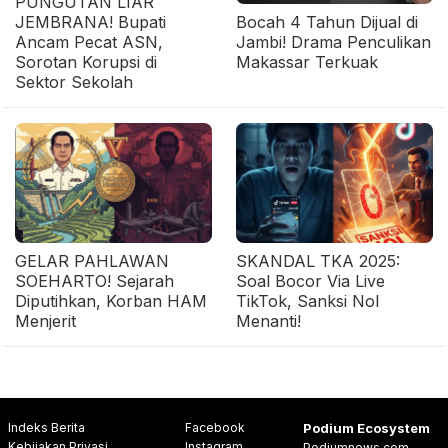
PUNGUTAN LIAR
JEMBRANA! Bupati
Bocah 4 Tahun Dijual di
Ancam Pecat ASN,
Jambi! Drama Penculikan
Sorotan Korupsi di
Makassar Terkuak
Sektor Sekolah
GELAR PAHLAWAN
SKANDAL TKA 2025:
SOEHARTO! Sejarah
Soal Bocor Via Live
Diputihkan, Korban HAM
TikTok, Sanksi Nol
Menjerit
Menanti!
Indeks Berita
Facebook
Podium Ecosystem
Kebijakan Privasi
Instagram
Podiumnews.com