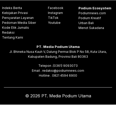
Indeks Berita
Facebook
Podium Ecosystem
Kebijakan Privasi
Instagram
Podiumnews.com
Persyaratan Layanan
TikTok
Podium Kreatif
Pedoman Media Siber
Youtube
Urban Bali
Kode Etik Jurnalis
Menot Sukadana
Redaksi
Tentang Kami
PT. Media Podium Utama
Jl. Bhineka Nusa Kauh V, Dalung Permai Blok P No 58, Kuta Utara,
Kabupaten Badung, Provinsi Bali 80363
Telepon .(0361) 9093073
Email . redaksi@podiumnews.com
Hotline . 0821 4594 6900
© 2026 PT. Media Podium Utama