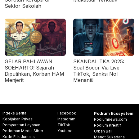
Sektor Sekolah
GELAR PAHLAWAN
SKANDAL TKA 2025:
SOEHARTO! Sejarah
Soal Bocor Via Live
Diputihkan, Korban HAM
TikTok, Sanksi Nol
Menjerit
Menanti!
Indeks Berita
Facebook
Podium Ecosystem
Kebijakan Privasi
Instagram
Podiumnews.com
Persyaratan Layanan
TikTok
Podium Kreatif
Pedoman Media Siber
Youtube
Urban Bali
Kode Etik Jurnalis
Menot Sukadana