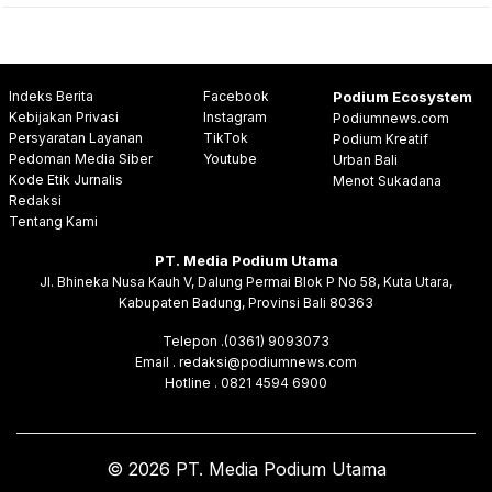
Indeks Berita
Facebook
Podium Ecosystem
Kebijakan Privasi
Instagram
Podiumnews.com
Persyaratan Layanan
TikTok
Podium Kreatif
Pedoman Media Siber
Youtube
Urban Bali
Kode Etik Jurnalis
Menot Sukadana
Redaksi
Tentang Kami
PT. Media Podium Utama
Jl. Bhineka Nusa Kauh V, Dalung Permai Blok P No 58, Kuta Utara,
Kabupaten Badung, Provinsi Bali 80363
Telepon .(0361) 9093073
Email . redaksi@podiumnews.com
Hotline . 0821 4594 6900
© 2026 PT. Media Podium Utama