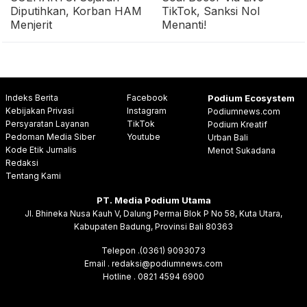
Diputihkan, Korban HAM
TikTok, Sanksi Nol
Menjerit
Menanti!
Indeks Berita
Facebook
Podium Ecosystem
Kebijakan Privasi
Instagram
Podiumnews.com
Persyaratan Layanan
TikTok
Podium Kreatif
Pedoman Media Siber
Youtube
Urban Bali
Kode Etik Jurnalis
Menot Sukadana
Redaksi
Tentang Kami
PT. Media Podium Utama
Jl. Bhineka Nusa Kauh V, Dalung Permai Blok P No 58, Kuta Utara,
Kabupaten Badung, Provinsi Bali 80363
Telepon .(0361) 9093073
Email . redaksi@podiumnews.com
Hotline . 0821 4594 6900