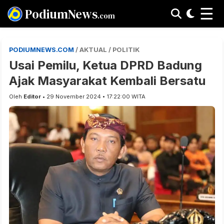
☰
PodiumNews
.com
PODIUMNEWS.COM
/ AKTUAL / POLITIK
Usai Pemilu, Ketua DPRD Badung
Ajak Masyarakat Kembali Bersatu
Oleh
Editor
• 29 November 2024 • 17:22:00 WITA