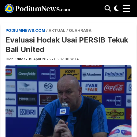
☰
PodiumNews
.com
PODIUMNEWS.COM
/ AKTUAL / OLAHRAGA
Evaluasi Hodak Usai PERSIB Tekuk
Bali United
Oleh
Editor
• 19 April 2025 • 05:37:00 WITA