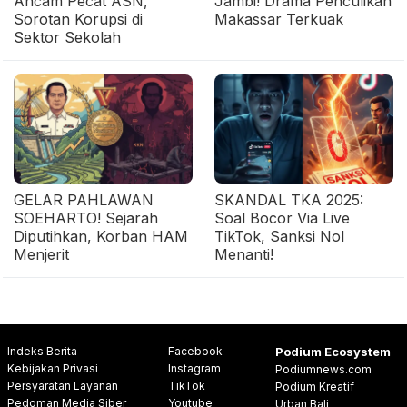
Ancam Pecat ASN,
Jambi! Drama Penculikan
Sorotan Korupsi di
Makassar Terkuak
Sektor Sekolah
GELAR PAHLAWAN
SKANDAL TKA 2025:
SOEHARTO! Sejarah
Soal Bocor Via Live
Diputihkan, Korban HAM
TikTok, Sanksi Nol
Menjerit
Menanti!
Indeks Berita
Facebook
Podium Ecosystem
Kebijakan Privasi
Instagram
Podiumnews.com
Persyaratan Layanan
TikTok
Podium Kreatif
Pedoman Media Siber
Youtube
Urban Bali