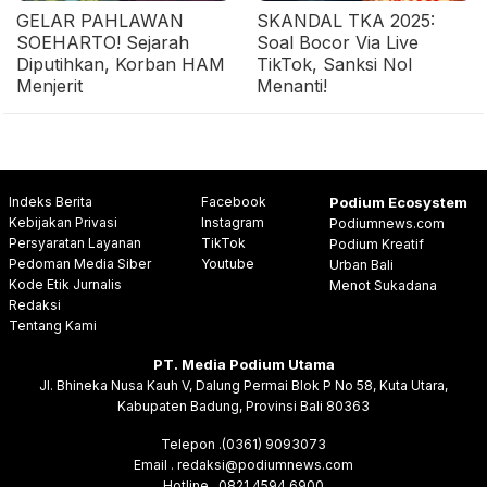
GELAR PAHLAWAN
SKANDAL TKA 2025:
SOEHARTO! Sejarah
Soal Bocor Via Live
Diputihkan, Korban HAM
TikTok, Sanksi Nol
Menjerit
Menanti!
Indeks Berita
Facebook
Podium Ecosystem
Kebijakan Privasi
Instagram
Podiumnews.com
Persyaratan Layanan
TikTok
Podium Kreatif
Pedoman Media Siber
Youtube
Urban Bali
Kode Etik Jurnalis
Menot Sukadana
Redaksi
Tentang Kami
PT. Media Podium Utama
Jl. Bhineka Nusa Kauh V, Dalung Permai Blok P No 58, Kuta Utara,
Kabupaten Badung, Provinsi Bali 80363
Telepon .(0361) 9093073
Email . redaksi@podiumnews.com
Hotline . 0821 4594 6900