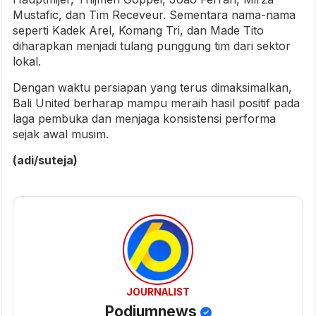
Mustafic, dan Tim Receveur. Sementara nama-nama
seperti Kadek Arel, Komang Tri, dan Made Tito
diharapkan menjadi tulang punggung tim dari sektor
lokal.
Dengan waktu persiapan yang terus dimaksimalkan,
Bali United berharap mampu meraih hasil positif pada
laga pembuka dan menjaga konsistensi performa
sejak awal musim.
(adi/suteja)
JOURNALIST
Podiumnews