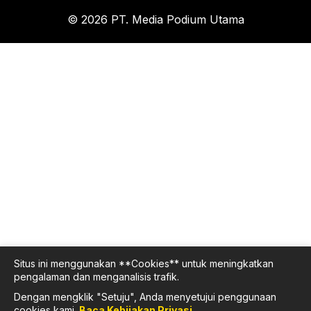
© 2026 PT. Media Podium Utama
Situs ini menggunakan **Cookies** untuk meningkatkan
pengalaman dan menganalisis trafik.
Dengan mengklik "Setuju", Anda menyetujui penggunaan
cookies kami.
Baca Kebijakan Privasi
.