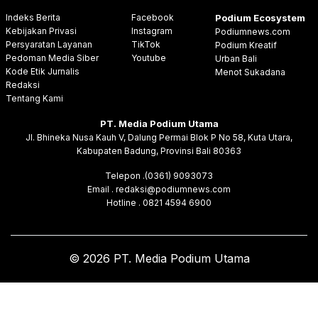
Indeks Berita
Facebook
Podium Ecosystem
Kebijakan Privasi
Instagram
Podiumnews.com
Persyaratan Layanan
TikTok
Podium Kreatif
Pedoman Media Siber
Youtube
Urban Bali
Kode Etik Jurnalis
Menot Sukadana
Redaksi
Tentang Kami
PT. Media Podium Utama
Jl. Bhineka Nusa Kauh V, Dalung Permai Blok P No 58, Kuta Utara,
Kabupaten Badung, Provinsi Bali 80363
Telepon .(0361) 9093073
Email . redaksi@podiumnews.com
Hotline . 0821 4594 6900
© 2026 PT. Media Podium Utama