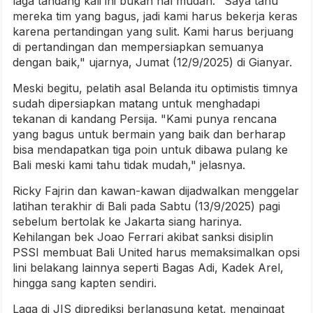
laga tandang kali ini bukan hal mudah. "Saya tahu
mereka tim yang bagus, jadi kami harus bekerja keras
karena pertandingan yang sulit. Kami harus berjuang
di pertandingan dan mempersiapkan semuanya
dengan baik," ujarnya, Jumat (12/9/2025) di Gianyar.
Meski begitu, pelatih asal Belanda itu optimistis timnya
sudah dipersiapkan matang untuk menghadapi
tekanan di kandang Persija. "Kami punya rencana
yang bagus untuk bermain yang baik dan berharap
bisa mendapatkan tiga poin untuk dibawa pulang ke
Bali meski kami tahu tidak mudah," jelasnya.
Ricky Fajrin dan kawan-kawan dijadwalkan menggelar
latihan terakhir di Bali pada Sabtu (13/9/2025) pagi
sebelum bertolak ke Jakarta siang harinya.
Kehilangan bek Joao Ferrari akibat sanksi disiplin
PSSI membuat Bali United harus memaksimalkan opsi
lini belakang lainnya seperti Bagas Adi, Kadek Arel,
hingga sang kapten sendiri.
Laga di JIS diprediksi berlangsung ketat, mengingat