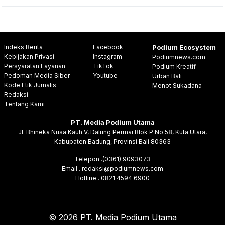
Indeks Berita
Facebook
Podium Ecosystem
Kebijakan Privasi
Instagram
Podiumnews.com
Persyaratan Layanan
TikTok
Podium Kreatif
Pedoman Media Siber
Youtube
Urban Bali
Kode Etik Jurnalis
Menot Sukadana
Redaksi
Tentang Kami
PT. Media Podium Utama
Jl. Bhineka Nusa Kauh V, Dalung Permai Blok P No 58, Kuta Utara,
Kabupaten Badung, Provinsi Bali 80363
Telepon .(0361) 9093073
Email . redaksi@podiumnews.com
Hotline . 0821 4594 6900
© 2026 PT. Media Podium Utama